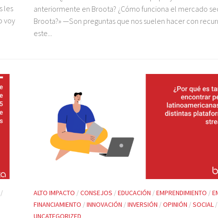
 les
anteriormente en Broota? ¿Cómo funciona el mercado se
o voy
Broota?» —Son preguntas que nos suelen hacer con recur
este...
/
ALTO IMPACTO
/
CONSEJOS
/
EDUCACIÓN
/
EMPRENDIMIENTO
/
E
FINANCIAMIENTO
/
INNOVACIÓN
/
INVERSIÓN
/
OPINIÓN
/
SOCIAL
/
UNCATEGORIZED