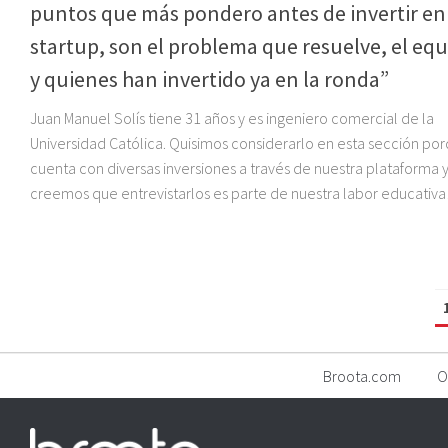
puntos que más pondero antes de invertir e
startup, son el problema que resuelve, el eq
y quienes han invertido ya en la ronda”
Juan Manuel Solís tiene 31 años y es ingeniero comercial de la
Universidad Católica. Quisimos considerarlo en esta sección po
cuenta con diversas inversiones a través de nuestra plataforma 
creemos que entrevistarlos es parte de nuestra labor educativa
Broota.com
O