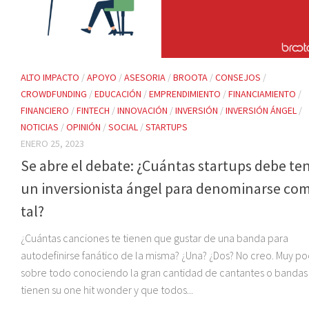
ALTO IMPACTO
/
APOYO
/
ASESORIA
/
BROOTA
/
CONSEJOS
/
CROWDFUNDING
/
EDUCACIÓN
/
EMPRENDIMIENTO
/
FINANCIAMIENTO
/
FINANCIERO
/
FINTECH
/
INNOVACIÓN
/
INVERSIÓN
/
INVERSIÓN ÁNGEL
/
NOTICIAS
/
OPINIÓN
/
SOCIAL
/
STARTUPS
ENERO 25, 2023
Se abre el debate: ¿Cuántas startups debe te
un inversionista ángel para denominarse co
tal?
¿Cuántas canciones te tienen que gustar de una banda para
autodefinirse fanático de la misma? ¿Una? ¿Dos? No creo. Muy po
sobre todo conociendo la gran cantidad de cantantes o bandas
tienen su one hit wonder y que todos...