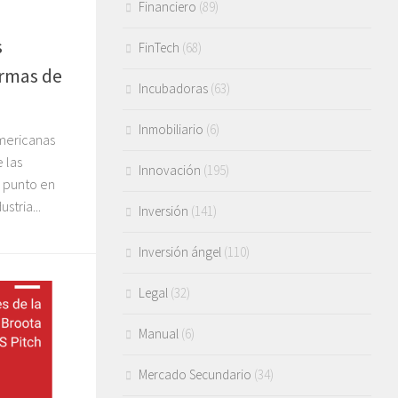
Financiero
(89)
s
FinTech
(68)
ormas de
Incubadoras
(63)
Inmobiliario
(6)
americanas
 las
Innovación
(195)
 punto en
tria...
Inversión
(141)
Inversión ángel
(110)
Legal
(32)
Manual
(6)
Mercado Secundario
(34)