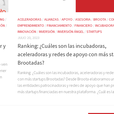
ING
/
ACELERADORAS
/
ALIANZAS
/
APOYO
/
ASESORIA
/
BROOTA
/
CO
IÓN
/
EMPRENDIMIENTO
/
FINANCIAMIENTO
/
FINANCIERO
/
INCUBADOR
INNOVACIÓN
/
INVERSIÓN
/
INVERSIÓN ÁNGEL
/
STARTUPS
JULIO 20, 2023
r y
Ranking: ¿Cuáles son las incubadoras,
aceleradoras y redes de apoyo con más s
Brootadas?
o ven
ener
Ranking: ¿Cuáles son las incubadoras, aceleradoras y red
én
con más startups Brootadas? Desde Broota elaboramos un
las entidades patrocinadoras y redes de apoyo que han p
más startups financiadas en nuestra plataforma. ¿Cuál es la.