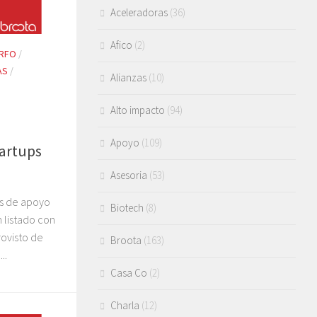
Aceleradoras
(36)
Afico
(2)
RFO
/
AS
/
Alianzas
(10)
Alto impacto
(94)
Apoyo
(109)
tartups
Asesoria
(53)
es de apoyo
Biotech
(8)
 listado con
rovisto de
Broota
(163)
..
Casa Co
(2)
Charla
(12)