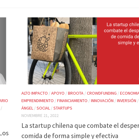
ALTO IMPACTO
/
APOYO
/
BROOTA
/
CROWDFUNDING
/
ECONOMIA
ARIO
EMPRENDIMIENTO
/
FINANCIAMIENTO
/
INNOVACIÓN
/
INVERSIÓN
/
ÁNGEL
/
SOCIAL
/
STARTUPS
NOVIEMBRE 21, 2022
La startup chilena que combate el desper
“Los
comida de forma simple y efectiva