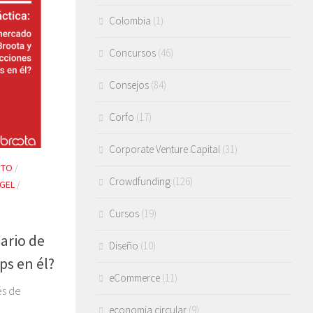
Colombia
(1)
Concursos
(46)
Consejos
(84)
Corfo
(17)
Corporate Venture Capital
(31)
NTO
/
Crowdfunding
(126)
NGEL
/
Cursos
(19)
ario de
Diseño
(10)
ps en él?
eCommerce
(11)
és de
economia circular
(9)