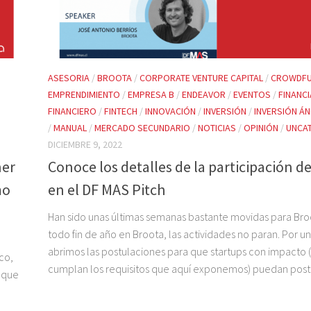
ASESORIA
/
BROOTA
/
CORPORATE VENTURE CAPITAL
/
CROWDFU
EMPRENDIMIENTO
/
EMPRESA B
/
ENDEAVOR
/
EVENTOS
/
FINANC
FINANCIERO
/
FINTECH
/
INNOVACIÓN
/
INVERSIÓN
/
INVERSIÓN Á
/
MANUAL
/
MERCADO SECUNDARIO
/
NOTICIAS
/
OPINIÓN
/
UNCA
DICIEMBRE 9, 2022
ner
Conoce los detalles de la participación d
mo
en el DF MAS Pitch
Han sido unas últimas semanas bastante movidas para Br
todo fin de año en Broota, las actividades no paran. Por u
abrimos las postulaciones para que startups con impacto 
co,
cumplan los requisitos que aquí exponemos) puedan postul
 que