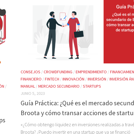
CONSEJOS
/
CROWDFUNDING
/
EMPRENDIMIENTO
/
FINANCIAMIE
FINANCIERO
/
FINTECH
/
INNOVACIÓN
/
INVERSIÓN
/
INVERSIÓN Á
IÓN
/
MANUAL
/
MERCADO SECUNDARIO
/
STARTUPS
JUNIO 5, 2023
Guía Práctica: ¿Qué es el mercado secund
Broota y cómo transar acciones de startu
ps
«¿Cómo obtengo liquidez en inversiones realizadas a trav
Broota? ¿Puedo invertir en una startup que ya se financió