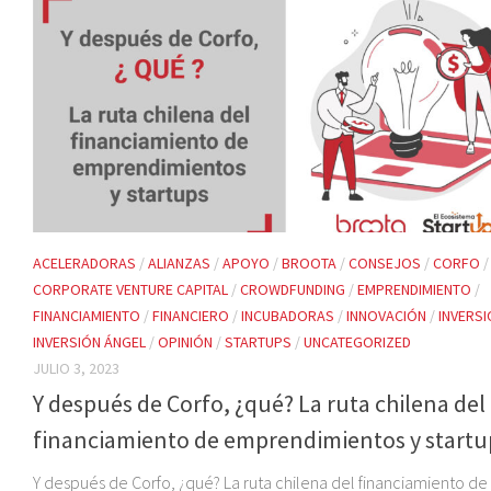
ACELERADORAS
/
ALIANZAS
/
APOYO
/
BROOTA
/
CONSEJOS
/
CORFO
/
CORPORATE VENTURE CAPITAL
/
CROWDFUNDING
/
EMPRENDIMIENTO
/
FINANCIAMIENTO
/
FINANCIERO
/
INCUBADORAS
/
INNOVACIÓN
/
INVERS
INVERSIÓN ÁNGEL
/
OPINIÓN
/
STARTUPS
/
UNCATEGORIZED
JULIO 3, 2023
Y después de Corfo, ¿qué? La ruta chilena del
financiamiento de emprendimientos y startu
Y después de Corfo, ¿qué? La ruta chilena del financiamiento de