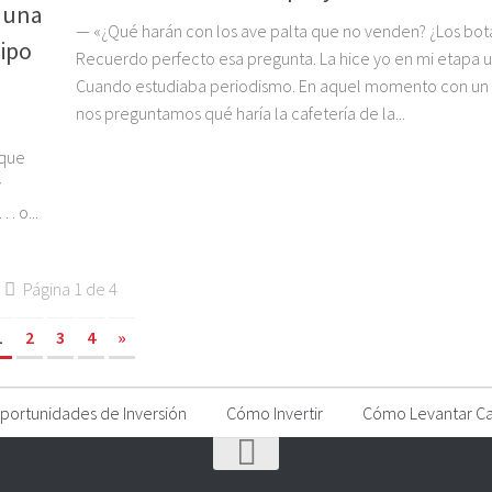
n una
— «¿Qué harán con los ave palta que no venden? ¿Los bot
uipo
Recuerdo perfecto esa pregunta. La hice yo en mi etapa un
Cuando estudiaba periodismo. En aquel momento con u
nos preguntamos qué haría la cafetería de la...
rque
y
… o...
Página 1 de 4
1
2
3
4
»
portunidades de Inversión
Cómo Invertir
Cómo Levantar Ca