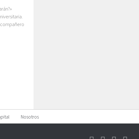
arán?»
iversitaria.
n compañero
pital
Nosotros