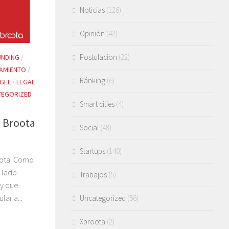
Noticias
(126)
Opinión
(42)
Postulacion
(22)
NDING
/
IAMIENTO
/
Ránking
(6)
NGEL
/
LEGAL
TEGORIZED
Smart cities
(4)
e Broota
Social
(48)
Startups
(140)
oota. Como
n lado
Trabajos
(5)
(y que
ar a...
Uncategorized
(56)
Xbroota
(2)