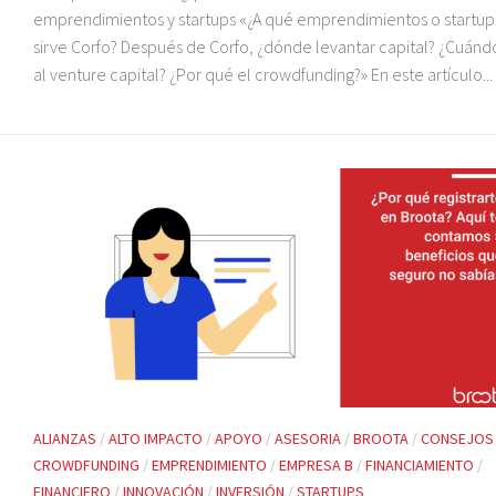
emprendimientos y startups «¿A qué emprendimientos o startups
sirve Corfo? Después de Corfo, ¿dónde levantar capital? ¿Cuánd
al venture capital? ¿Por qué el crowdfunding?» En este artículo...
ALIANZAS
/
ALTO IMPACTO
/
APOYO
/
ASESORIA
/
BROOTA
/
CONSEJOS
CROWDFUNDING
/
EMPRENDIMIENTO
/
EMPRESA B
/
FINANCIAMIENTO
/
FINANCIERO
/
INNOVACIÓN
/
INVERSIÓN
/
STARTUPS