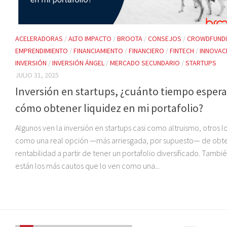
ACELERADORAS
/
ALTO IMPACTO
/
BROOTA
/
CONSEJOS
/
CROWDFUND
EMPRENDIMIENTO
/
FINANCIAMIENTO
/
FINANCIERO
/
FINTECH
/
INNOVAC
INVERSIÓN
/
INVERSIÓN ÁNGEL
/
MERCADO SECUNDARIO
/
STARTUPS
JULIO 31, 2025
Inversión en startups, ¿cuánto tiempo espera
cómo obtener liquidez en mi portafolio?
Algunos ven la inversión en startups casi como altruismo, otros l
como una real opción —más arriesgada, por supuesto— de obt
rentabilidad a partir de tener un portafolio diversificado. Tambi
están los más cautos que lo ven como una...