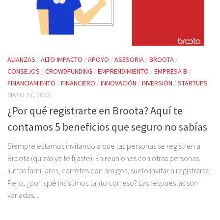
ALIANZAS
/
ALTO IMPACTO
/
APOYO
/
ASESORIA
/
BROOTA
/
CONSEJOS
/
CROWDFUNDING
/
EMPRENDIMIENTO
/
EMPRESA B
/
FINANCIAMIENTO
/
FINANCIERO
/
INNOVACIÓN
/
INVERSIÓN
/
STARTUPS
MAYO 27, 2023
¿Por qué registrarte en Broota? Aquí te
contamos 5 beneficios que seguro no sabías
Siempre estamos invitando a que las personas se registren a
Broota (quizás ya te fijaste). En reuniones con otras personas,
juntas familiares, carretes con amigos, suelo invitar a registrarse.
Pero, ¿por qué insistimos tanto con eso? Las respuestas son
variadas...