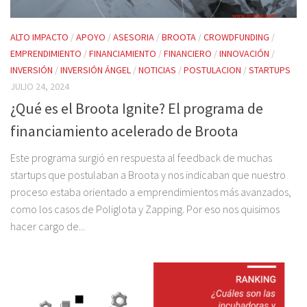
ALTO IMPACTO
/
APOYO
/
ASESORIA
/
BROOTA
/
CROWDFUNDING
/
EMPRENDIMIENTO
/
FINANCIAMIENTO
/
FINANCIERO
/
INNOVACIÓN
/
INVERSIÓN
/
INVERSIÓN ÁNGEL
/
NOTICIAS
/
POSTULACION
/
STARTUPS
JULIO 24, 2024
¿Qué es el Broota Ignite? El programa de
financiamiento acelerado de Broota
Este programa surgió en respuesta al feedback de muchas
startups que postulaban a Broota y nos indicaban que nuestro
proceso estaba orientado a emprendimientos más avanzados,
como los casos de Poliglota y Zapping. Por eso nos quisimos
hacer cargo de...