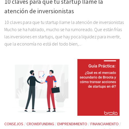
10 claves para que tu startup llame la
atención de inversionistas
10 claves para que tu startup llame la atención de inversionistas
Mucho se ha hablado, mucho se ha rumoreado. Que están frías
las inversiones en startups, que hay poca liquidez para invertir,
que la economía no está del todo bien,...
CONSEJOS
/
CROWDFUNDING
/
EMPRENDIMIENTO
/
FINANCIAMIENTO
/