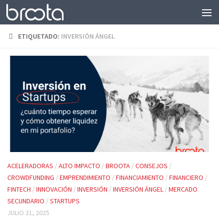
Saltar al contenido
ETIQUETADO:
INVERSIÓN ÁNGEL
ACELERADORAS
/
ALTO IMPACTO
/
BROOTA
/
CONSEJOS
/
CROWDFUNDING
/
EMPRENDIMIENTO
/
FINANCIAMIENTO
/
FINANCIERO
/
FINTECH
/
INNOVACIÓN
/
INVERSIÓN
/
INVERSIÓN ÁNGEL
/
MERCADO
SECUNDARIO
/
STARTUPS
JULIO 31, 2025