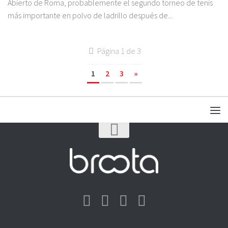
Abierto de Roma, probablemente el segundo torneo de tenis
más importante en polvo de ladrillo después de...
Página 1 de 3
1
2
3
»