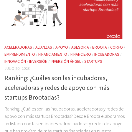
ACELERADORAS
/
ALIANZAS
/
APOYO
/
ASESORIA
/
BROOTA
/
CORFO
/
EMPRENDIMIENTO
/
FINANCIAMIENTO
/
FINANCIERO
/
INCUBADORAS
/
INNOVACIÓN
/
INVERSIÓN
/
INVERSIÓN ÁNGEL
/
STARTUPS
JULIO 20, 2023
Ranking: ¿Cuáles son las incubadoras,
aceleradoras y redes de apoyo con más
startups Brootadas?
Ranking: ¿Cuáles son las incubadoras, aceleradoras y redes de
apoyo con más startups Brootadas? Desde Broota elaboramos
un listado con las entidades patrocinadoras y redes de apoyo
que han provisto de más startups financiadas en nuestra