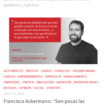
plataforma. ¿Cuál es la...
ALTO IMPACTO
/
BROOTA
/
CHARLA
/
CONSEJOS
/
CROWDFUNDING
/
CURSOS
/
EMPRENDIMIENTO
/
EMPRESA B
/
FINANCIAMIENTO
/
FINANCIERO
/
FINTECH
/
INNOVACIÓN
/
INVERSIÓN
/
INVERSIÓN ÁNGEL
/
NOTICIAS
/
OPINIÓN
/
SOCIAL
/
STARTUPS
JULIO 13, 2023
Francisco Ackermann: “Son pocas las