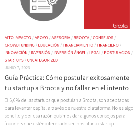
ALTO IMPACTO
/
APOYO
/
ASESORIA
/
BROOTA
/
CONSEJOS
/
CROWDFUNDING
/
EDUCACIÓN
/
FINANCIAMIENTO
/
FINANCIERO
/
INNOVACIÓN
/
INVERSIÓN
/
INVERSIÓN ÁNGEL
/
LEGAL
/
POSTULACION
/
STARTUPS
/
UNCATEGORIZED
JUNIO 7, 2023
Guía Práctica: Cómo postular exitosamente
tu startup a Broota y no fallar en el intento
El 6,6% de las startups que postulan a Broota, son aceptadas
para levantar capital a través de nuestra plataforma. No es algo
sencillo y por esa razón quisimos dar algunos consejos para
founders que estén interesados en postular su startup...