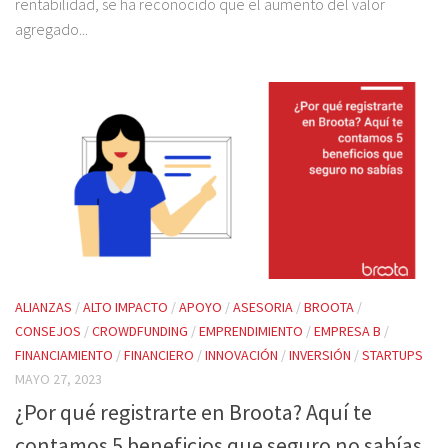
rentabilidad, se ha reconocido que el aumento del valor
agregado...
ALIANZAS
/
ALTO IMPACTO
/
APOYO
/
ASESORIA
/
BROOTA
/
CONSEJOS
/
CROWDFUNDING
/
EMPRENDIMIENTO
/
EMPRESA B
/
FINANCIAMIENTO
/
FINANCIERO
/
INNOVACIÓN
/
INVERSIÓN
/
STARTUPS
MAYO 27, 2023
¿Por qué registrarte en Broota? Aquí te
contamos 5 beneficios que seguro no sabías