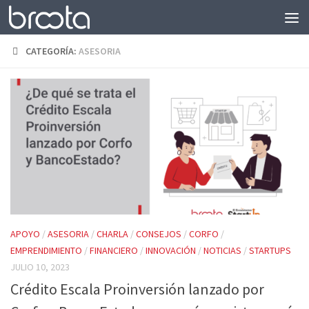
Saltar al contenido
CATEGORÍA:
ASESORIA
APOYO
/
ASESORIA
/
CHARLA
/
CONSEJOS
/
CORFO
/
EMPRENDIMIENTO
/
FINANCIERO
/
INNOVACIÓN
/
NOTICIAS
/
STARTUPS
JULIO 10, 2023
Crédito Escala Proinversión lanzado por