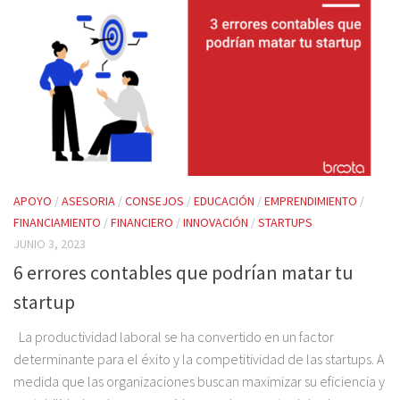
APOYO
/
ASESORIA
/
CONSEJOS
/
EDUCACIÓN
/
EMPRENDIMIENTO
/
FINANCIAMIENTO
/
FINANCIERO
/
INNOVACIÓN
/
STARTUPS
JUNIO 3, 2023
6 errores contables que podrían matar tu
startup
La productividad laboral se ha convertido en un factor
determinante para el éxito y la competitividad de las startups. A
medida que las organizaciones buscan maximizar su eficiencia y