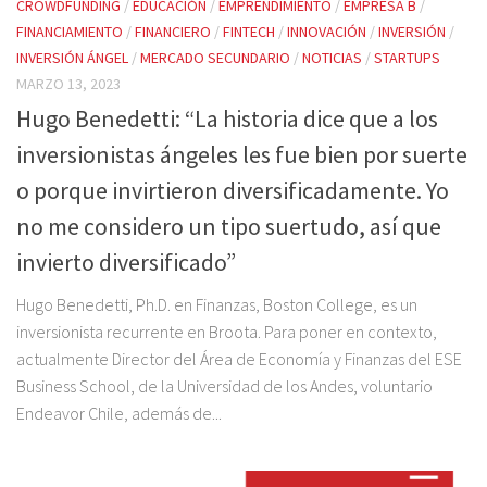
CROWDFUNDING
/
EDUCACIÓN
/
EMPRENDIMIENTO
/
EMPRESA B
/
FINANCIAMIENTO
/
FINANCIERO
/
FINTECH
/
INNOVACIÓN
/
INVERSIÓN
/
INVERSIÓN ÁNGEL
/
MERCADO SECUNDARIO
/
NOTICIAS
/
STARTUPS
MARZO 13, 2023
Hugo Benedetti: “La historia dice que a los
inversionistas ángeles les fue bien por suerte
o porque invirtieron diversificadamente. Yo
no me considero un tipo suertudo, así que
invierto diversificado”
Hugo Benedetti, Ph.D. en Finanzas, Boston College, es un
inversionista recurrente en Broota. Para poner en contexto,
actualmente Director del Área de Economía y Finanzas del ESE
Business School, de la Universidad de los Andes, voluntario
Endeavor Chile, además de...