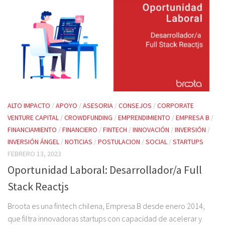
ALTO IMPACTO
/
APOYO
/
ASESORIA
/
CONSEJOS
/
CORPORATE
VENTURE CAPITAL
/
CROWDFUNDING
/
EMPRENDIMIENTO
/
EMPRESA B
/
FINANCIAMIENTO
/
FINANCIERO
/
FINTECH
/
INNOVACIÓN
/
INVERSIÓN
/
INVERSIÓN ÁNGEL
/
NOTICIAS
/
POSTULACION
/
SOCIAL
/
STARTUPS
FEBRERO 13, 2023
Oportunidad Laboral: Desarrollador/a Full
Stack Reactjs
Broota es una fintech chilena, Empresa B desde enero 2014,
que filtra innovadoras startups con capacidad de acelerar y