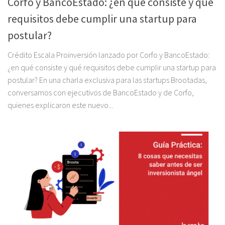
Corfo y BancoEstado: ¿en qué consiste y qué
requisitos debe cumplir una startup para
postular?
Crédito Escala Proinversión lanzado por Corfo y BancoEstado:
¿en qué consiste y qué requisitos debe cumplir una startup para
postular? En una charla exclusiva para las startups Brootadas,
conversamos con ejecutivos de BancoEstado y de Corfo,
quienes explicaron este nuevo...