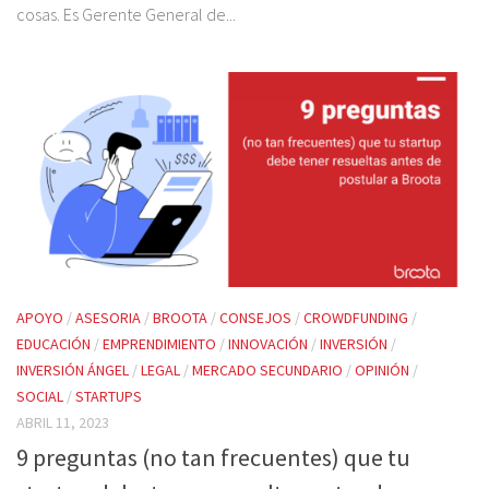
cosas. Es Gerente General de...
APOYO
/
ASESORIA
/
BROOTA
/
CONSEJOS
/
CROWDFUNDING
/
EDUCACIÓN
/
EMPRENDIMIENTO
/
INNOVACIÓN
/
INVERSIÓN
/
INVERSIÓN ÁNGEL
/
LEGAL
/
MERCADO SECUNDARIO
/
OPINIÓN
/
SOCIAL
/
STARTUPS
ABRIL 11, 2023
9 preguntas (no tan frecuentes) que tu