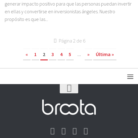
generar impacto positivo para que las personas puedan invertir
en ellas y convertirse en inversionistas ángeles. Nuestro
propósito es que las...
Página 2 de 6
«
1
2
3
4
5
...
»
Última »