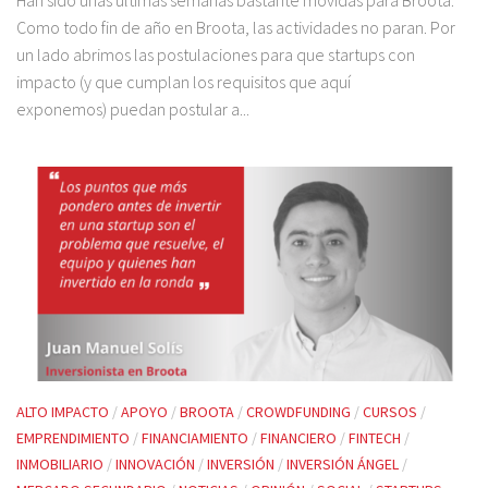
Han sido unas últimas semanas bastante movidas para Broota.
Como todo fin de año en Broota, las actividades no paran. Por
un lado abrimos las postulaciones para que startups con
impacto (y que cumplan los requisitos que aquí
exponemos) puedan postular a...
ALTO IMPACTO
/
APOYO
/
BROOTA
/
CROWDFUNDING
/
CURSOS
/
EMPRENDIMIENTO
/
FINANCIAMIENTO
/
FINANCIERO
/
FINTECH
/
INMOBILIARIO
/
INNOVACIÓN
/
INVERSIÓN
/
INVERSIÓN ÁNGEL
/