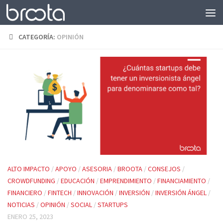
Saltar al contenido
CATEGORÍA:
OPINIÓN
ALTO IMPACTO
/
APOYO
/
ASESORIA
/
BROOTA
/
CONSEJOS
/
CROWDFUNDING
/
EDUCACIÓN
/
EMPRENDIMIENTO
/
FINANCIAMIENTO
/
FINANCIERO
/
FINTECH
/
INNOVACIÓN
/
INVERSIÓN
/
INVERSIÓN ÁNGEL
/
NOTICIAS
/
OPINIÓN
/
SOCIAL
/
STARTUPS
ENERO 25, 2023