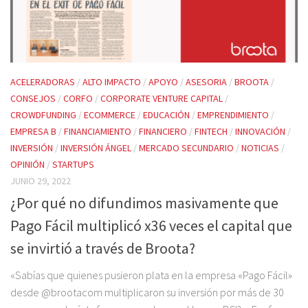
ACELERADORAS
/
ALTO IMPACTO
/
APOYO
/
ASESORIA
/
BROOTA
/
CONSEJOS
/
CORFO
/
CORPORATE VENTURE CAPITAL
/
CROWDFUNDING
/
ECOMMERCE
/
EDUCACIÓN
/
EMPRENDIMIENTO
/
EMPRESA B
/
FINANCIAMIENTO
/
FINANCIERO
/
FINTECH
/
INNOVACIÓN
/
INVERSIÓN
/
INVERSIÓN ÁNGEL
/
MERCADO SECUNDARIO
/
NOTICIAS
/
OPINIÓN
/
STARTUPS
JUNIO 29, 2022
¿Por qué no difundimos masivamente que
Pago Fácil multiplicó x36 veces el capital que
se invirtió a través de Broota?
«Sabías que quienes pusieron plata en la empresa «Pago Fácil»
desde @brootacom multiplicaron su inversión por más de 30