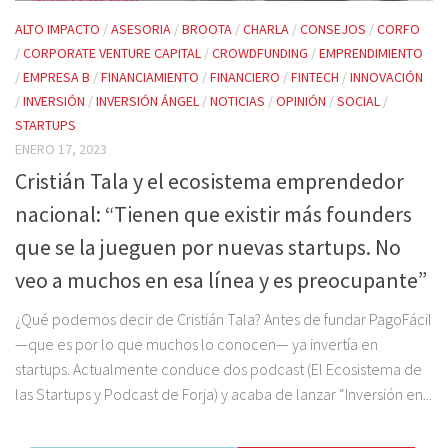
ALTO IMPACTO
/
ASESORIA
/
BROOTA
/
CHARLA
/
CONSEJOS
/
CORFO
/
CORPORATE VENTURE CAPITAL
/
CROWDFUNDING
/
EMPRENDIMIENTO
/
EMPRESA B
/
FINANCIAMIENTO
/
FINANCIERO
/
FINTECH
/
INNOVACIÓN
/
INVERSIÓN
/
INVERSIÓN ÁNGEL
/
NOTICIAS
/
OPINIÓN
/
SOCIAL
/
STARTUPS
ENERO 17, 2023
Cristián Tala y el ecosistema emprendedor
nacional: “Tienen que existir más founders
que se la jueguen por nuevas startups. No
veo a muchos en esa línea y es preocupante”
¿Qué podemos decir de Cristián Tala? Antes de fundar PagoFácil
—que es por lo que muchos lo conocen— ya invertía en
startups. Actualmente conduce dos podcast (El Ecosistema de
las Startups y Podcast de Forja) y acaba de lanzar “Inversión en...