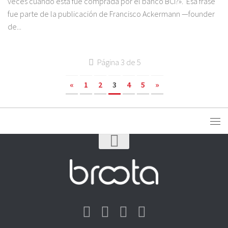
veces cuando ésta fue comprada por el banco BCI?». Esa frase
fue parte de la publicación de Francisco Ackermann —founder
de...
Página 3 de 5
«
1
2
3
4
5
»