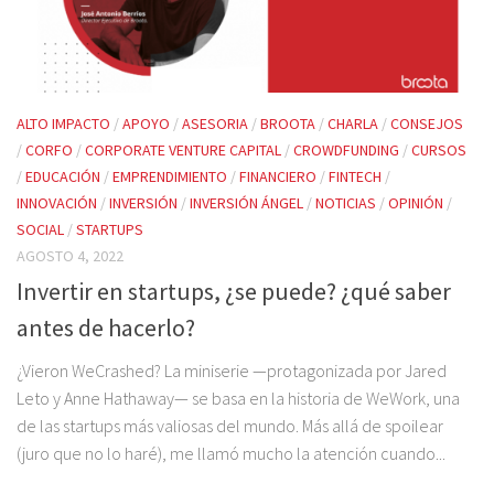
ALTO IMPACTO
/
APOYO
/
ASESORIA
/
BROOTA
/
CHARLA
/
CONSEJOS
/
CORFO
/
CORPORATE VENTURE CAPITAL
/
CROWDFUNDING
/
CURSOS
/
EDUCACIÓN
/
EMPRENDIMIENTO
/
FINANCIERO
/
FINTECH
/
INNOVACIÓN
/
INVERSIÓN
/
INVERSIÓN ÁNGEL
/
NOTICIAS
/
OPINIÓN
/
SOCIAL
/
STARTUPS
AGOSTO 4, 2022
Invertir en startups, ¿se puede? ¿qué saber
antes de hacerlo?
¿Vieron WeCrashed? La miniserie —protagonizada por Jared
Leto y Anne Hathaway— se basa en la historia de WeWork, una
de las startups más valiosas del mundo. Más allá de spoilear
(juro que no lo haré), me llamó mucho la atención cuando...