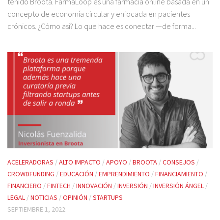
tenido Broota. FarmaLoop es una farmacia online basada en un
concepto de economía circular y enfocada en pacientes
crónicos. ¿Cómo así? Lo que hace es conectar —de forma...
ACELERADORAS
/
ALTO IMPACTO
/
APOYO
/
BROOTA
/
CONSEJOS
/
CROWDFUNDING
/
EDUCACIÓN
/
EMPRENDIMIENTO
/
FINANCIAMIENTO
/
FINANCIERO
/
FINTECH
/
INNOVACIÓN
/
INVERSIÓN
/
INVERSIÓN ÁNGEL
/
LEGAL
/
NOTICIAS
/
OPINIÓN
/
STARTUPS
SEPTIEMBRE 1, 2022