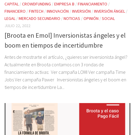
CAPITAL
/
CROWDFUNDING
/
EMPRESA B
/
FINANCIAMIENTO
/
FINANCIERO
/
FINTECH
/
INNOVACIÓN
/
INVERSIÓN
/
INVERSIÓN ÁNGEL
/
LEGAL
/
MERCADO SECUNDARIO
/
NOTICIAS
/
OPINIÓN
/
SOCIAL
JULIO 22, 2022
[Broota en Emol] Inversionistas ángeles y el
boom en tiempos de incertidumbre
Antes de mostrarte el artículo, ¿quieres ser inversionista ángel?
Actualmente en Broota contamos con 3 rondas de
financiamiento activas: Ver campaña LOMI Ver campaña Time
Jobs Ver campaña Pawer Inversionistas ángeles y el boom en
tiempos de incertidumbre La...