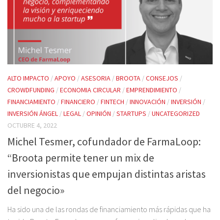
ALTO IMPACTO
/
APOYO
/
ASESORIA
/
BROOTA
/
CONSEJOS
/
CROWDFUNDING
/
ECONOMIA CIRCULAR
/
EMPRENDIMIENTO
/
FINANCIAMIENTO
/
FINANCIERO
/
FINTECH
/
INNOVACIÓN
/
INVERSIÓN
/
INVERSIÓN ÁNGEL
/
LEGAL
/
OPINIÓN
/
STARTUPS
/
UNCATEGORIZED
OCTUBRE 4, 2022
Michel Tesmer, cofundador de FarmaLoop:
“Broota permite tener un mix de
inversionistas que empujan distintas aristas
del negocio»
Ha sido una de las rondas de financiamiento más rápidas que ha